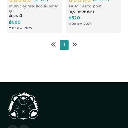
(
1155)
(
1073)
ผิว กรงสัตว์เลี้ยง
กระตุ้นการหายของแผล
ร้านค้า : อุปกรณ์สัตว์เลี้ยงราคา
ร้านค้า : Auto post
สำหรับสัตว์เลี้ยง
ถูก
กรุงเทพมหานคร
ปทุมธานี
฿520
฿960
06 ก.พ. 2025
07 ก.พ. 2025
1