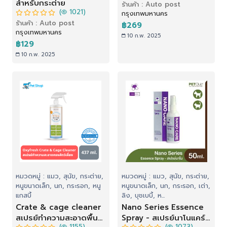
สำหรับกระต่าย
ร้านค้า : Auto post
(
1021)
กรุงเทพมหานคร
ร้านค้า : Auto post
฿269
กรุงเทพมหานคร
10 ก.พ. 2025
฿129
10 ก.พ. 2025
หมวดหมู่ : แมว, สุนัข, กระต่าย,
หมวดหมู่ : แมว, สุนัข, กระต่าย,
หนูขนาดเล็ก, นก, กระรอก, หนู
หนูขนาดเล็ก, นก, กระรอก, เต่า,
แกสบี้
ลิง, บุชเบบี้, ห...
Crate & cage cleaner
Nano Series Essence
สเปรย์ทำความสะอาดพื้น
Spray - สเปรย์นาโนแคร์