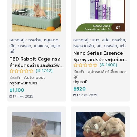
หมวดหมู่ : กระต่าย, หนูขนาด
หมวดหมู่ : แมว, สุนัข, กระต่าย,
เล็ก, กระรอก, เม่นแคระ, หนูแก
หนูขนาดเล็ก, นก, กระรอก, เต่า
สบี้
Nano Series Essence
TBD Rabbit Cage กรง
Spray สเปรย์กระตุ้นช่วย
สำหรับกระต่ายและสัตว์ฟัน
(
1400)
ให้แผลหายเร็ว (50 ml.)
(
1742)
แทะ
ร้านค้า : อุปกรณ์สัตว์เลี้ยงราคา
ถูก
ร้านค้า : Auto post
ปทุมธานี
กรุงเทพมหานคร
฿520
฿1,100
17 ก.พ. 2025
17 ก.พ. 2025