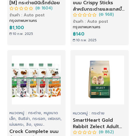
[M] กระต่ายมินิเร็กซ์น้อย
ขนม Crispy Sticks
(
1604)
สำหรับกระต่ายและแกสบี้
(
968)
ร้านค้า : Auto post
รสผลไม้ (110 g)
กรุงเทพมหานคร
ร้านค้า : Auto post
กรุงเทพมหานคร
฿1,100
฿140
10 ก.พ. 2025
10 ก.พ. 2025
หมวดหมู่ : กระต่าย, หนูขนาด
หมวดหมู่ : กระต่าย
เล็ก, ชินชิล่า, กระรอก, เฟอเรท,
SmartHeart Gold
เม่นแคระ, ลิง, บุชเบ...
Rabbit Zelect Adult
Crock Complete ขนม
(
862)
(1.5 kg)