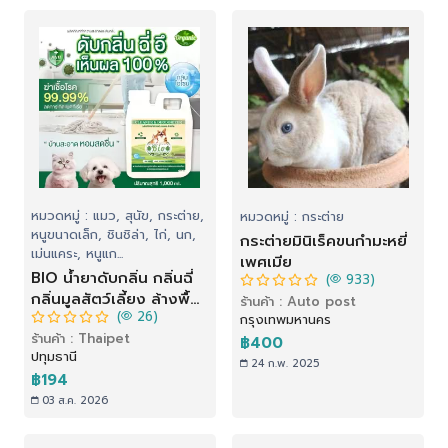
หมวดหมู่ : แมว, สุนัข, กระต่าย,
หมวดหมู่ : กระต่าย
หนูขนาดเล็ก, ชินชิล่า, ไก่, นก,
กระต่ายมินิเร็คขนกำมะหยี่
เม่นแคระ, หนูแก...
เพศเมีย
BIO น้ำยาดับกลิ่น กลิ่นฉี่
(
933)
กลิ่นมูลสัตว์เลี้ยง ล้างพื้น
ร้านค้า : Auto post
(
26)
กลิ่นฉี่ ทำความสะอาด
กรุงเทพมหานคร
ร้านค้า : Thaipet
ปราศจากเชื้อโรค กลิ่น
฿400
ปทุมธานี
โอโซนบริสุทธิ์ 1,000 ml
24 ก.พ. 2025
฿194
03 ส.ค. 2026