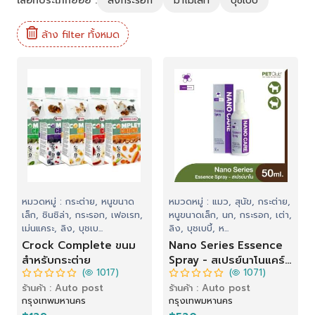
เลือกประเภทย่อย :
ลิงกระรอก
มาโมเสท
บุชเบบี้
ล้าง filter ทั้งหมด
หมวดหมู่ : กระต่าย, หนูขนาด
หมวดหมู่ : แมว, สุนัข, กระต่าย,
เล็ก, ชินชิล่า, กระรอก, เฟอเรท,
หนูขนาดเล็ก, นก, กระรอก, เต่า,
เม่นแคระ, ลิง, บุชเบ...
ลิง, บุชเบบี้, ห...
Crock Complete ขนม
Nano Series Essence
สำหรับกระต่าย
Spray - สเปรย์นาโนแคร์
(
1017)
(
1071)
กระตุ้นการหายของแผล
ร้านค้า : Auto post
ร้านค้า : Auto post
สำหรับสัตว์เลี้ยง
กรุงเทพมหานคร
กรุงเทพมหานคร