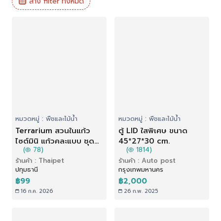
ล้าง filter ทั้งหมด
หมวดหมู่ : พืชและไม้น้ำ
หมวดหมู่ : พืชและไม้น้ำ
Terrarium สวนในแก้ว
ตู้ LID ใสพิเศษ ขนาด
ไซต์มินิ แก้วคละแบบ ชุดละ
45*27*30 cm.
(
78)
(
1814)
99 บาท ซื้อ 2 แถมฟรี 1
ร้านค้า : Thaipet
ร้านค้า : Auto post
ปทุมธานี
กรุงเทพมหานคร
฿99
฿2,000
16 ก.ค. 2026
26 ก.พ. 2025