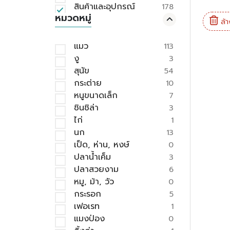
สินค้าและอุปกรณ์
178
หมวดหมู่
ล้า
แมว
113
งู
3
สุนัข
54
กระต่าย
10
หนูขนาดเล็ก
7
ชินชิล่า
3
ไก่
1
นก
13
เป็ด, ห่าน, หงษ์
0
ปลาน้ำเค็ม
3
ปลาสวยงาม
6
หมู, ม้า, วัว
0
กระรอก
5
เฟอเรท
1
แมงป่อง
0