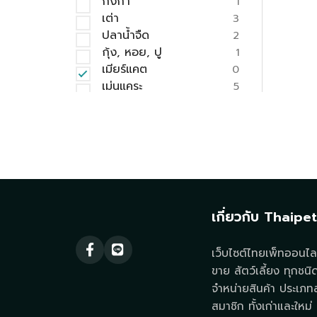
กิ้งก่า
1
เต่า
3
ปลาน้ำจืด
2
กุ้ง, หอย, ปู
1
เมียร์แคต
0
เม่นแคระ
5
แกะ, แพะ
0
พืชและไม้น้ำ
8
บอนไซ
3
มด, แมลง
3
ลิง, บุชเบบี้
2
กบ
1
คาปิบารา
0
เกี่ยวกับ Thaipe
แรคคูน
0
หนอน, ดักแด้
0
เว็บไซต์ไทยเพ็ทออนไลน
ไอโซพอด
0
ขาย สัตว์เลี้ยง ทุกชนิ
หนูแกสบี้
9
จำหน่ายสินค้า ประเภทสั
แพรีด็อก
0
แมงมุม
สมาชิก ทั้งเก่าและใหม่ ท
0