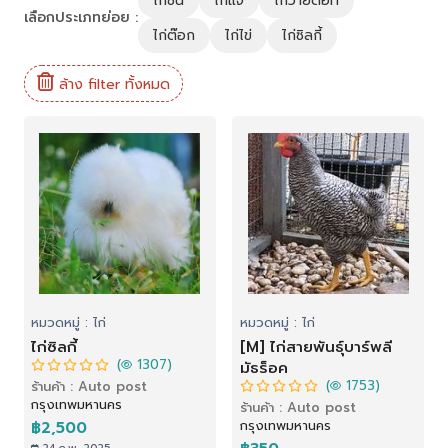
ไก่ชน
ไก่แจ้
ไก่วายดอท
เลือกประเภทย่อย :
ไก่ต๊อก
ไก่ไข่
ไก่ซิลกี้
ล้าง filter ทั้งหมด
หมวดหมู่ : ไก่
หมวดหมู่ : ไก่
ไก่ซิลกี้
[M] ไก่สายพันธุ์บาร์พลี
(
1307)
มัธร็อค
(
1753)
ร้านค้า : Auto post
กรุงเทพมหานคร
ร้านค้า : Auto post
กรุงเทพมหานคร
฿2,500