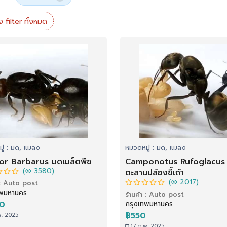
ง filter ทั้งหมด
ู่ : มด, แมลง
หมวดหมู่ : มด, แมลง
or Barbarus มดเมล็ดพืช
Camponotus Rufoglacus
(
3580)
ตะลานปล้องขี้เถ้า
(
2017)
า : Auto post
ทพมหานคร
ร้านค้า : Auto post
00
กรุงเทพมหานคร
฿550
พ. 2025
17 ก.พ. 2025