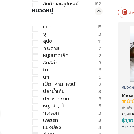
สินค้าและอุปกรณ์
182
หมวดหมู่
ล้า
แมว
15
งู
3
สุนัข
11
กระต่าย
7
หนูขนาดเล็ก
2
ชินชิล่า
3
ไก่
6
นก
5
เป็ด, ห่าน, หงษ์
2
หมวดหม
ปลาน้ำเค็ม
3
Mess
ปลาสวยงาม
5
หมู, ม้า, วัว
5
ร้านค้
กระรอก
3
กรุงเ
เฟอเรท
3
฿1,1
แมงป่อง
3
17 ก.