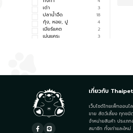
กิ้งก่า
4
เต่า
3
ปลาน้ำจืด
18
กุ้ง, หอย, ปู
4
เมียร์แคต
2
เม่นแคระ
3
แกะ, แพะ
6
พืชและไม้น้ำ
0
บอนไซ
0
มด, แมลง
3
ลิง, บุชเบบี้
5
กบ
3
คาปิบารา
3
เกี่ยวกับ Thaipe
แรคคูน
3
หนอน, ดักแด้
3
เว็บไซต์ไทยเพ็ทออนไลน
ไอโซพอด
3
ขาย สัตว์เลี้ยง ทุกชนิ
หนูแกสบี้
3
จำหน่ายสินค้า ประเภทสั
แพรีด็อก
2
แมงมุม
สมาชิก ทั้งเก่าและใหม่ ท
0