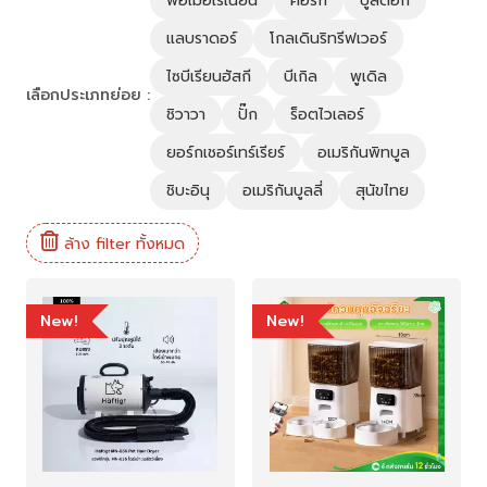
พอเมอเรเนียน
คอร์กี้
บูลด็อก
แลบราดอร์
โกลเดินริทรีฟเวอร์
ไซบีเรียนฮัสกี
บีเกิล
พูเดิล
เลือกประเภทย่อย :
ชิวาวา
ปั๊ก
ร็อตไวเลอร์
ยอร์กเชอร์เทร์เรียร์
อเมริกันพิทบูล
ชิบะอินุ
อเมริกันบูลลี่
สุนัขไทย
ล้าง filter ทั้งหมด
New!
New!