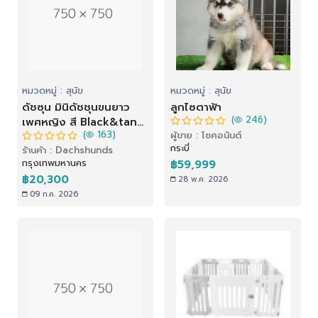
หมวดหมู่ : สุนัข
หมวดหมู่ : สุนัข
ดัชซุน มินิดัชชุนขนยาว
ลูกไซตาฟ้า
(
246)
เพศหญิง สี Black&tan
(
163)
ผู้ขาย : โชคอนันต์
merle ราคา 20,300 บาท
กระบี่
ร้านค้า : Dachshunds
กรุงเทพมหานคร
฿59,999
฿20,300
28 พ.ค. 2026
09 ก.ค. 2026