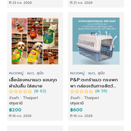
23 ก.ค. 2026
21 ก.ค. 2026
หมวดหมู่ : แมว, สุนัข
หมวดหมู่ : แมว, สุนัข
เสื้อน้องหมาแมว แขนกุด
P&P:ตะกร้าแมว กรงพก
ผ้ามันลื่น ใส่สบาย
พา กล่องเดินทางสัตว์
(
63)
(
59)
เลี้ยง สำหรับสุนัขและแมว
ร้านค้า : Thaipet
ร้านค้า : Thaipet
ล็อกพกพาง่าย ราคาถูก
ปทุมธานี
ปทุมธานี
(ไม่รวมแผ่นฐาน)มอบขนม
฿200
฿600
แมวเป็นของขวัญ
16 ก.ค. 2026
16 ก.ค. 2026