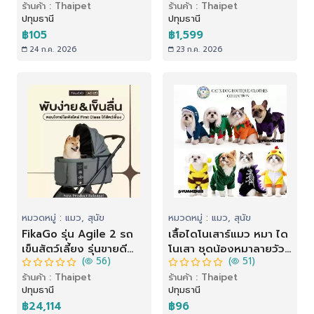
ร้านค้า : Thaipet
ร้านค้า : Thaipet
สวมใส่ง่าย มีหลายสี
และแมว กระเป๋าในรถแบบ
ปทุมธานี
ปทุมธานี
พร้อมส่ง
แยก ปรับได้พับสะดวก
฿105
฿1,599
24 ก.ค. 2026
23 ก.ค. 2026
หมวดหมู่ : แมว, สุนัข
หมวดหมู่ : แมว, สุนัข
FikaGo รุ่น Agile 2 รถ
เสื้อไดโนเสาร์แมว หมา ได
เข็นสัตว์เลี้ยง รุ่นขายดี
โนเสา ชุดน้องหมาลายวัว
(
56)
(
51)
ดาราใช้เพียบ พับง่าย พก
ชุดสุนัขตลก ชุดคอสเพลย์
ร้านค้า : Thaipet
ร้านค้า : Thaipet
ไปได้ทุกที่!
แมว เสื้อสัตว์เสือหมา
ปทุมธานี
ปทุมธานี
฿24,114
฿96