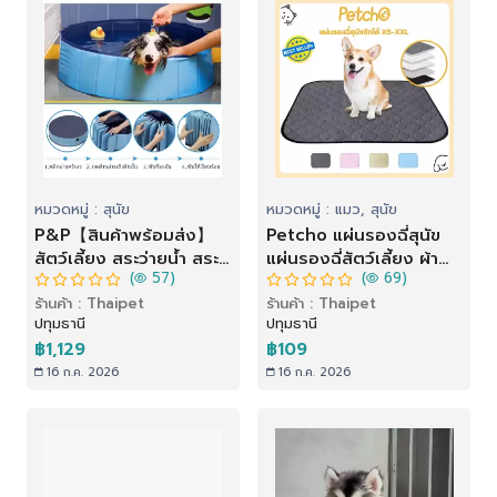
หมวดหมู่ : สุนัข
หมวดหมู่ : แมว, สุนัข
P&P【สินค้าพร้อมส่ง】
Petcho แผ่นรองฉี่สุนัข
สัตว์เลี้ยง สระว่ายน้ำ สระ
แผ่นรองฉี่สัตว์เลี้ยง ผ้า
(
57)
(
69)
น้ำพับได้ สระ สระน้ำสุนัข
รองฉี่หมา เเมว กระต่าย
ร้านค้า : Thaipet
ร้านค้า : Thaipet
หนาพิเศษ สระน้ำขนาด
ซักใช้ซ้ำได้ ซึมซับได้ดี
ปทุมธานี
ปทุมธานี
ใหญ่ สระน้ำสัตว์เลี้ยง
฿1,129
฿109
16 ก.ค. 2026
16 ก.ค. 2026