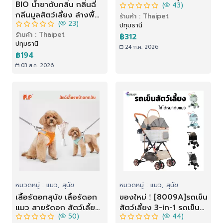
BIO น้ำยาดับกลิ่น กลิ่นฉี่
(
43)
น้ำตัดเล็บแต่งขน เปลแมว
กลิ่นมูลสัตว์เลี้ยง ล้างพื้น
ร้านค้า : Thaipet
สะดวกสะอาดปลอดภัย
(
23)
กลิ่นฉี่ ทำความสะอาด
ปทุมธานี
หลากสี
ร้านค้า : Thaipet
ปราศจากเชื้อโรค กลิ่น
฿312
ปทุมธานี
โอโซนบริสุทธิ์ 1,000 ml
24 ก.ค. 2026
฿194
03 ส.ค. 2026
หมวดหมู่ : แมว, สุนัข
หมวดหมู่ : แมว, สุนัข
เสื้อรัดอกสุนัข เสื้อรัดอก
ของใหม่！[8009A]รถเข็น
แมว สายรัดอก สัตว์เลี้ยง
สัตว์เลี้ยง 3-in-1 รถเข็น
(
50)
(
44)
พร้อมสายจูง สะท้อนแสง
หมาแมว 4 ล้อ.รถเข็นสุนัข