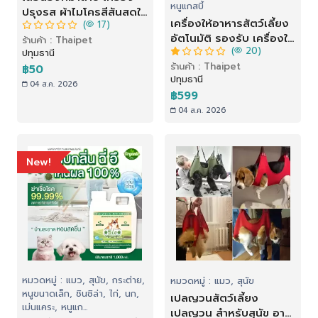
หนูแกสบี้
ปรุงรส ผ้าไมโครสีสันสดใส
เครื่องให้อาหารสัตว์เลี้ยง
(
17)
พร้อมส่ง
อัตโนมัติ รองรับ เครื่องให้
ร้านค้า : Thaipet
(
20)
อาหาร เครื่องให้อาหาร
ปทุมธานี
ร้านค้า : Thaipet
แมวอัตโนมัติ สําหรับสัตว์
฿50
ปทุมธานี
เลี้ยง
04 ส.ค. 2026
฿599
04 ส.ค. 2026
New!
หมวดหมู่ : แมว, สุนัข, กระต่าย,
หมวดหมู่ : แมว, สุนัข
หนูขนาดเล็ก, ชินชิล่า, ไก่, นก,
เปลญวนสัตว์เลี้ยง
เม่นแคระ, หนูแก...
เปลญวน สําหรับสุนัข อาบ