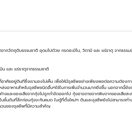
จากวัตถุดิบธรรมชาติ อุดมไปด้วย กรดอะมิโน, วิตามิ และ แร่ธาตุ จากธรรมชาติ
มิน และ แร่ธาตุจากธรรมชาติ
างๆที่อาศัยอยู่ดินทีซึ่งเรามองไม่เห็น เพื่อให้มีจุลชีพอย่างเพียงพอต่อความต้
็นแหล่งอาหารสำหรับจุลชีพชนิดอื่นๆใช้ในการเพิ่มจำนวนมากยิ่งขึ้น นอกจากนี้
ตกค้างและของเสียจากกุ้งไม่ถูกกำจัดออกไป กุ้งอาจตายจากพิษจากของเสียสะสมเ
ในชั้นดินที่ลึกก่อนกุ้งจะกินหมด ในตู้ที่ตั้งใหม่ๆ ดินและจุลชีพยังไม่สามารถท
จำนวนของจุลชีพที่มีความสำคัญ