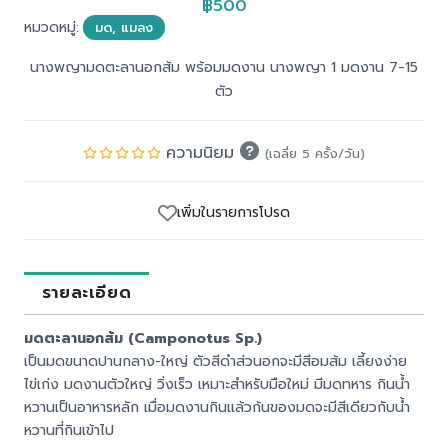
฿500
หมวดหมู่:
มด, แมลง
นางพญามดตะลานอกส้ม พร้อมมดงาน นางพญา 1 มดงาน 7-15
ตัว
ความนิยม
(เฉลี่ย 5 ครั้ง/วัน)
เพิ่มในรายการโปรด
รายละเอียด
มดตะลานอกส้ม (Camponotus Sp.)
เป็นมดขนาดปานกลาง-ใหญ่ ตัวสีดำส่วนอกจะมีสีอมส้ม เลี้ยงง่าย
ไข่เก่ง มดงานตัวใหญ่ วิ่งเร็ว เหมาะสำหรับมือใหม่ มีมดทหาร กินน้ำ
หวานเป็นอาหารหลัก เมื่อมดงานกินแล้วก้นของมดจะมีสีเดียวกับน้ำ
หวานที่กินเข้าไป