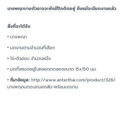
นางพญาบางตัวอาจจะยังมีปีกติดอยู่ ถึงแม้จะมีมดงานแล้ว
สิ่งที่จะได้รับ
‣
นางพญา
‣
มดงานตามจำนวนที่เลือก
‣
ไข่+ตัวอ่อน จำนวนหนึ่ง
‣
มดทั้งหมดอยู่ในหลอดทดลองขนาด 15x150 มม.
‣ ที่มาข้อมูล:
http://www.anterthai.com/product/326/
นางพญามดตะลานอกส้ม-พร้อมมดงาน