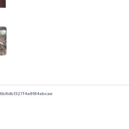
66b8db1327f4e8184ebcae