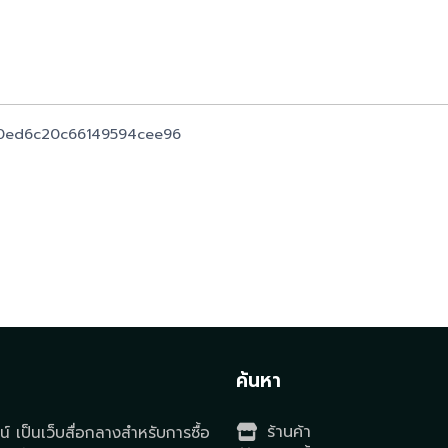
10ed6c20c66149594cee96
t
ค้นหา
ร้านค้า
์ เป็นเว็บสื่อกลางสำหรับการซื้อ