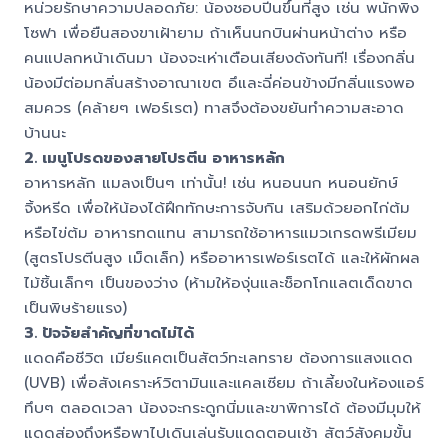
หน่วยรักษาความปลอดภัย: น้องชอบปีนขึ้นที่สูง เช่น พนักพิง
โซฟา เพื่อยืนสองขาเฝ้ายาม ถ้าเห็นนกบินผ่านหน้าต่าง หรือ
คนแปลกหน้าเดินมา น้องจะเห่าเตือนเสียงดังทันที! เรื่องกลิ่น
น้องมีต่อมกลิ่นสร้างอาณาเขต อึและฉี่ค่อนข้างมีกลิ่นแรงพอ
สมควร (คล้ายๆ เฟอร์เรต) ทาสจึงต้องขยันทำความสะอาด
บ้านนะ
2. เมนูโปรดของสายโปรตีน อาหารหลัก
อาหารหลัก แมลงเป็นๆ เท่านั้น! เช่น หนอนนก หนอนยักษ์
จิ้งหรีด เพื่อให้น้องได้ฝึกทักษะการจับกิน เสริมด้วยอกไก่ต้ม
หรือไข่ต้ม อาหารทดแทน สามารถใช้อาหารแมวเกรดพรีเมียม
(สูตรโปรตีนสูง เม็ดเล็ก) หรืออาหารเฟอร์เรตได้ และให้ผักผล
ไม้ชิ้นเล็กๆ เป็นของว่าง (ห้ามให้องุ่นและช็อกโกแลตเด็ดขาด
เป็นพิษร้ายแรง)
3. ปัจจัยสำคัญที่ขาดไม่ได้
แดดคือชีวิต เมียร์แคตเป็นสัตว์ทะเลทราย ต้องการแสงแดด
(UVB) เพื่อสังเคราะห์วิตามินและแคลเซียม ถ้าเลี้ยงในห้องแอร์
ทึบๆ ตลอดเวลา น้องจะกระดูกนิ่มและขาพิการได้ ต้องมีมุมให้
แดดส่องถึงหรือพาไปเดินเล่นรับแดดตอนเช้า สัตว์สังคมขั้น