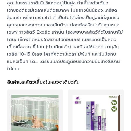
สุด: ในธรรมชาติเมียร์แคตอยู่เป็นฝูง ถ้าเลี้ยงตัวเดียว
เจ้าของต้องมีเวลาเล่นด้วยมากๆ ไม่อย่างนั้นน้องจะเครียด
ซึมเศร้า หรือก้าวร้าวได้ ถ้าเป็นไปได้เลี้ยงเป็นคู่จะดีที่สุดครับ
คุณหมอเฉพาะทาง เวลาเจ็บป่วย น้องต้องรักษากับคุณหมอ
เฉพาะทางสัตว์ Exotic เท่านั้น โรงพยาบาลสัตว์ทั่วไปรักษาไม่
ได้นะ เช็กพิกัดหมอใกล้บ้านไว้ก่อนเลย! เมียร์แคตเป็นสัตว์
เลี้ยงที่ฉลาด ขี้อ้อน (ถ้าสนิทแล้ว) และมีเสน่ห์มากๆ อายุขัย
เฉลี่ย 10-15 ปีเลย ใครที่คิดว่ามีเวลา มีพื้นที่ และรับมือกับ
แมลงเป็นๆ ได้... เตรียมเปิดประตูต้อนรับความบันเทิงในบ้าน
ได้เลย
สินค้าและสัตว์เลี้ยงในหมวดเดียวกัน