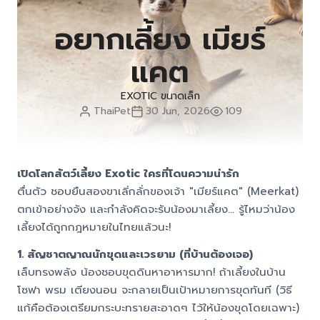
อยากเลี้ยง เมียร์
แคต
EXOTIC ขนาดเล็ก
ThaiPet
30 Jun, 2026
109
เปิดโลกสัตว์เลี้ยง Exotic ใครที่โดนความน่ารัก
ตื่นตัว ชอบยืนสองขาเลิ่กลั่กของเจ้า "เมียร์แคต" (Meerkat)
ตกเข้าอย่างจัง และกำลังคิดจะรับน้องมาเลี้ยง... รู้ไหมว่าน้อง
เลี้ยงได้ถูกกฎหมายในไทยแล้วนะ!
1. สัญชาตญาณนักขุดและเวรยาม (ที่บ้านต้องเจอ)
เล็บทรงพลัง น้องชอบขุดดินหาอาหารมาก! ถ้าเลี้ยงในบ้าน
โซฟา พรม เตียงนอน จะกลายเป็นเป้าหมายการขุดทันที (วิธี
แก้คือต้องเตรียมกระบะทรายสะอาดๆ ไว้ให้น้องขุดโดยเฉพาะ)