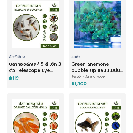
สัตว์เลี้ยง
สินค้า
ปลาทองลักเล่ห์ 5 สี เซ็ท 3
Green anemone
ตัว Telescope Eye
bubble tip แอนนีโมนีนม
Goldfish
เขียวตัวเล็ก บ้านปลา
ร้านค้า : Auto post
฿119
การ์ตูน
฿1,500