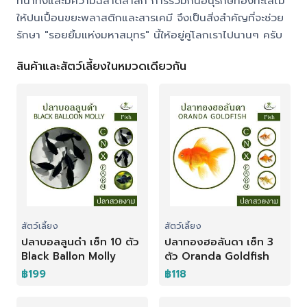
ที่น่าทึ่งและมีความฉลาดล้ำลึก การร่วมกันอนุรักษ์ท้องทะเลไม่
ให้ปนเปื้อนขยะพลาสติกและสารเคมี จึงเป็นสิ่งสำคัญที่จะช่วย
รักษา "รอยยิ้มแห่งมหาสมุทร" นี้ให้อยู่คู่โลกเราไปนานๆ ครับ
สินค้าและสัตว์เลี้ยงในหมวดเดียวกัน
สัตว์เลี้ยง
สัตว์เลี้ยง
ปลาบอลลูนดำ เซ็ท 10 ตัว
ปลาทองฮอลันดา เซ็ท 3
Black Ballon Molly
ตัว Oranda Goldfish
฿199
฿118