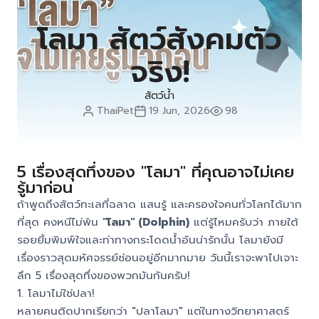
โลมา สัตว์สังคมตัว
จริง!
สัตว์น้ำ
ThaiPet
19 Jun, 2026
98
5 เรื่องสุดทึ่งของ "โลมา" ที่คุณอาจไม่เคย
รู้มาก่อน
ถ้าพูดถึงสัตว์ทะเลที่ฉลาด แสนรู้ และครองใจคนทั่วโลกได้มาก
ที่สุด คงหนีไม่พ้น
"โลมา" (Dolphin)
แต่รู้ไหมครับว่า ภายใต้
รอยยิ้มพิมพ์ใจและท่าทางกระโดดน้ำอันน่ารักนั้น โลมายังมี
เรื่องราวสุดมหัศจรรย์ซ่อนอยู่อีกมากมาย วันนี้เราจะพาไปเจาะ
ลึก 5 เรื่องสุดทึ่งของพวกมันกันครับ!
1. โลมาไม่ใช่ปลา!
หลายคนติดปากเรียกว่า "ปลาโลมา" แต่ในทางวิทยาศาสตร์