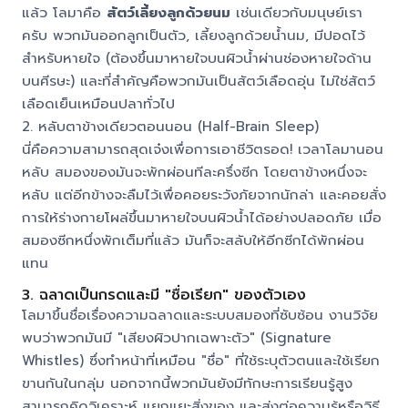
แล้ว โลมาคือ
สัตว์เลี้ยงลูกด้วยนม
เช่นเดียวกับมนุษย์เรา
ครับ พวกมันออกลูกเป็นตัว, เลี้ยงลูกด้วยน้ำนม, มีปอดไว้
สำหรับหายใจ (ต้องขึ้นมาหายใจบนผิวน้ำผ่านช่องหายใจด้าน
บนศีรษะ) และที่สำคัญคือพวกมันเป็นสัตว์เลือดอุ่น ไม่ใช่สัตว์
เลือดเย็นเหมือนปลาทั่วไป
2. หลับตาข้างเดียวตอนนอน (Half-Brain Sleep)
นี่คือความสามารถสุดเจ๋งเพื่อการเอาชีวิตรอด! เวลาโลมานอน
หลับ สมองของมันจะพักผ่อนทีละครึ่งซีก โดยตาข้างหนึ่งจะ
หลับ แต่อีกข้างจะลืมไว้เพื่อคอยระวังภัยจากนักล่า และคอยสั่ง
การให้ร่างกายโผล่ขึ้นมาหายใจบนผิวน้ำได้อย่างปลอดภัย เมื่อ
สมองซีกหนึ่งพักเต็มที่แล้ว มันก็จะสลับให้อีกซีกได้พักผ่อน
แทน
3. ฉลาดเป็นกรดและมี "ชื่อเรียก" ของตัวเอง
โลมาขึ้นชื่อเรื่องความฉลาดและระบบสมองที่ซับซ้อน งานวิจัย
พบว่าพวกมันมี "เสียงผิวปากเฉพาะตัว" (Signature
Whistles) ซึ่งทำหน้าที่เหมือน "ชื่อ" ที่ใช้ระบุตัวตนและใช้เรียก
ขานกันในกลุ่ม นอกจากนี้พวกมันยังมีทักษะการเรียนรู้สูง
สามารถคิดวิเคราะห์ แยกแยะสิ่งของ และส่งต่อความรู้หรือวิธี