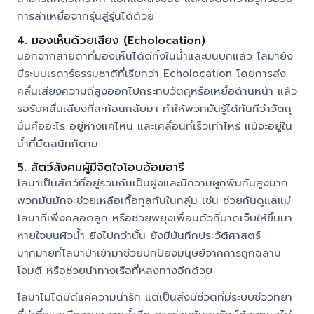
การล่าเหยื่อจากรุ่นสู่รุ่นได้ด้วย
4. มองเห็นด้วยเสียง (Echolocation)
นอกจากสายตาที่มองเห็นได้ดีทั้งในน้ำและบนบกแล้ว โลมายัง
มีระบบเรดาร์ธรรมชาติที่เรียกว่า Echolocation โดยการส่ง
คลื่นเสียงความถี่สูงออกไปกระทบวัตถุหรือเหยื่อด้านหน้า แล้ว
รอรับคลื่นเสียงที่สะท้อนกลับมา ทำให้พวกมันรู้ได้ทันทีว่าวัตถุ
นั้นคืออะไร อยู่ห่างแค่ไหน และเคลื่อนที่เร็วเท่าไหร่ แม้จะอยู่ใน
น้ำที่มืดสนิทก็ตาม
5. สัตว์สังคมผู้มีจิตใจโอบอ้อมอารี
โลมาเป็นสัตว์ที่อยู่รวมกันเป็นฝูงและมีความผูกพันกันสูงมาก
พวกมันมักจะช่วยเหลือเกื้อกูลกันในกลุ่ม เช่น ช่วยกันดูแลแม่
โลมาที่เพิ่งคลอดลูก หรือช่วยพยุงเพื่อนตัวที่บาดเจ็บให้ขึ้นมา
หายใจบนผิวน้ำ ยิ่งไปกว่านั้น ยังมีบันทึกประวัติศาสตร์
มากมายที่โลมาป่าเข้ามาช่วยปกป้องมนุษย์จากการถูกฉลาม
โจมตี หรือช่วยนำทางเรือที่หลงทางอีกด้วย
โลมาไม่ได้มีดีแค่ความน่ารัก แต่เป็นสิ่งมีชีวิตที่มีระบบชีววิทยา