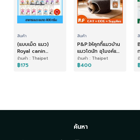
สินค้า
สินค้า
ส
(แบบเม็ด แมว)
P&P:ให้คุกกี้แมวบ้าน
B
Royal canin
แมวโดนัท อุโมงค์แมว
ก
(400g) แม่แมว ลูก
ของเล่นแมว ที่นอน
เ
ร้านค้า : Thaipet
ร้านค้า : Thaipet
ร
แมว แมวโต ถึงแมว
แมว วัสดุแข็งแรง
฿175
฿400
อายุ 7+ ขึ้นไป
ที่นอนแมว ของเล่น
ป
แมว
ก
t
ค้นหา