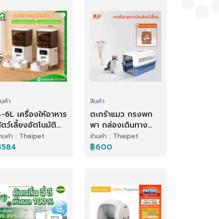
ินค้า
สินค้า
-6L เครื่องให้อาหาร
ตะกร้าแมว กรงพก
ัตว์เลี้ยงอัตโนมัติ
พา กล่องเดินทาง
รองรับWiFi & APP
สัตว์เลี้ยง สำหรับ
้านค้า : Thaipet
ร้านค้า : Thaipet
ครื่องให้อาหาร
สุนัขและแมว ล็อกพก
฿584
฿600
ครื่องให้อาหารแมว
พาง่าย ราคาถูก (ไม่
ัตโนมัติ สําหรับสัตว์
รวมแผ่นฐาน)มอบ
ลี้ยง
ขนมแมวเป็นของ
ขวัญ