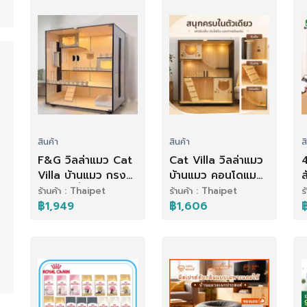
สินค้า
สินค้า
ส
F&G วิลล่าแมว Cat
Cat Villa วิลล่าแมว
4
Villa บ้านแมว กรง
บ้านแมว คอนโดแมว
ส
แมว ไม้เนื้อแข็ง
บ้านแมว กรงแมว
ร้านค้า : Thaipet
ร้านค้า : Thaipet
ร
วิลล่าแมวขนาดใหญ
ระบายอากาศได้ดี ไม่
เ
฿1,949
฿1,606
แยกพื้นที่ส่วนตัว
ร้อน กรงแมว กรง
เ
มีไฟLED มีประตูด้าน
แมวแบบใหญ่ๆ
อ
ข้าง
เ