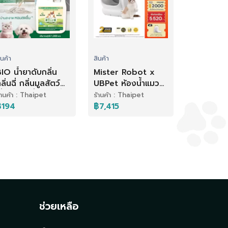
ินค้า
สินค้า
IO น้ำยาดับกลิ่น
Mister Robot x
ลิ่นฉี่ กลิ่นมูลสัตว์
UBPet ห้องน้ำแมว
ลี้ยง ล้างพื้นกลิ่นฉี่
อัตโนมัติ Cat Litter
้านค้า : Thaipet
ร้านค้า : Thaipet
ทำความสะอาด
Box รุ่น C20
฿194
฿7,415
ราศจากเชื้อโรค
ปลอดภัยไม่หนีบแมว
ลิ่นโอโซนบริสุทธิ์
รองรับข้อมูลน้อง
1,000 ml
แมวได้มากถึง 30 ตัว
ช่วยเหลือ