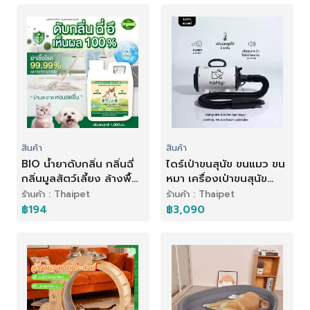
สินค้า
สินค้า
BIO น้ำยาดับกลิ่น กลิ่นฉี่
ไดร์เป่าขนสุนัข ขนแมว ขน
กลิ่นมูลสัตว์เลี้ยง ล้างพื้น
หมา เครื่องเป่าขนสุนัข
กลิ่นฉี่ ทำความสะอาด
สัตว์เลี้ยง เสียงเงียบกว่า
ร้านค้า : Thaipet
ร้านค้า : Thaipet
ปราศจากเชื้อโรค กลิ่น
ไดร์คน รุ่น MN-636
฿194
฿3,090
โอโซนบริสุทธิ์ 1,000 ml
|Haftigt