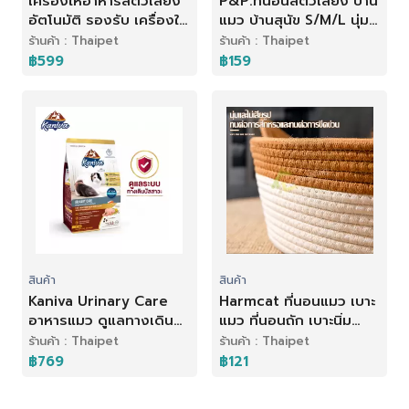
เครื่องให้อาหารสัตว์เลี้ยง
P&P:ที่นอนสัตว์เลี้ยง บ้าน
อัตโนมัติ รองรับ เครื่องให้
แมว บ้านสุนัข S/M/L นุ่ม
อาหาร เครื่องให้อาหาร
สบาย ที่นอนสัตว์เลี้ยง
ร้านค้า : Thaipet
ร้านค้า : Thaipet
แมวอัตโนมัติ สําหรับสัตว์
ที่นอนแมว ด้านล่างมีกัน
฿599
฿159
เลี้ยง
ลื่น
สินค้า
สินค้า
Kaniva Urinary Care
Harmcat ที่นอนแมว เบาะ
อาหารแมว ดูแลทางเดิน
แมว ที่นอนถัก เบาะนิ่ม
ปัสสาวะ แมว 4 เดือนขึ้นไป
ระบายอากาศดี ให้ความ
ร้านค้า : Thaipet
ร้านค้า : Thaipet
Petus Kingkaew
อบอุ่น สําหรับสัตว์เลี้ยง
฿769
฿121
แมว ตะกร้าผ้าฝ้ายถัก