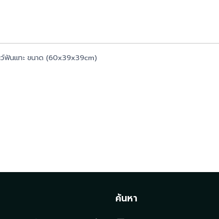
ตว์ฟันแทะ ขนาด (60x39x39cm)
t
ค้นหา