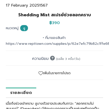
17 February 2025
1567
Shedding Mist สเปรย์ช่วยลอกคราบ
฿390
หมวดหมู่:
งู
‣ ที่มาของสินค้า:
https://www.repttown.com/supplies/p/62e7efc79b82c1ffe6
ความนิยม
(เฉลี่ย 3 ครั้ง/วัน)
เพิ่มในรายการโปรด
รายละเอียด
เมื่อถึงช่วงเข้าคราบ งูบางตัวอาจประสบกับภาวะ “ลอกคราบไม่
สมบูรณ์” (Dysecdysis) มีลักษณะออกคราบเป็นแผ่นๆหรือตกเป็น