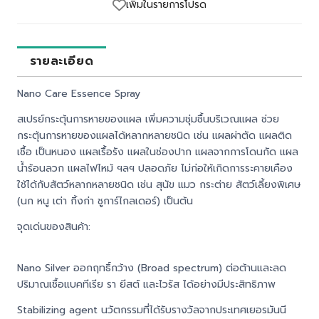
เพิ่มในรายการโปรด
รายละเอียด
Nano Care Essence Spray
สเปรย์กระตุ้นการหายของแผล เพิ่มความชุ่มชื้นบริเวณแผล ช่วย
กระตุ้นการหายของแผลได้หลากหลายชนิด เช่น แผลผ่าตัด แผลติด
เชื้อ เป็นหนอง แผลเรื้อรัง แผลในช่องปาก แผลจากการโดนกัด แผล
น้ำร้อนลวก แผลไฟไหม้ ฯลฯ ปลอดภัย ไม่ก่อให้เกิดการระคายเคือง
ใช้ได้กับสัตว์หลากหลายชนิด เช่น สุนัข แมว กระต่าย สัตว์เลี้ยงพิเศษ
(นก หนู เต่า กิ้งก่า ชูการ์ไกลเดอร์) เป็นต้น
จุดเด่นของสินค้า:
Nano Silver ออกฤทธิ์กว้าง (Broad spectrum) ต่อต้านและลด
ปริมาณเชื้อแบคทีเรีย รา ยีสต์ และไวรัส ได้อย่างมีประสิทธิภาพ
Stabilizing agent นวัตกรรมที่ได้รับรางวัลจากประเทศเยอรมันนี