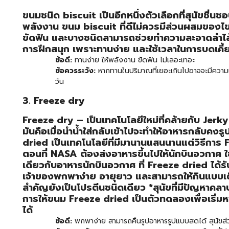
ขนมชนิด biscuit เป็นอีกหนึ่งตัวเลือกที่สุนัขชื่นช
พลังงาน ขนม biscuit ที่ดีไม่ควรมีส่วนผสมของไข
ขัดฟัน และบางชนิดสามารถช่วยทำความสะอาดลำไส้ได
การฝึกสนุก เพราะทานง่าย และใช้เวลาในการบดเคี้
ข้อดี:
ทานง่าย ให้พลังงาน ขัดฟัน ไม่เลอะเทอะ
ข้อควรระวัง:
หากทานในปริมาณที่เยอะเกินไปอาจจะมีความเส
วัน
3. Freeze dry
Freeze dry – เป็นเทคโนโลยีใหม่ที่คล้ายกับ Jer
มันคือเมื่อนำน้ำใส่กลับเข้าไปจะทำให้อาหารกลับค
dried เป็นเทคโนโลยีที่มีมานานแสนนานแต่วิธีการ Fre
ตอนที่ NASA ต้องส่งอาหารขึ้นไปให้นักบินอวกาศ ใช
เดียวกับอาหารนักบินอวกาศ ที่ Freeze dried ได้รั
เจ้าของพกพาง่าย อายุยาว และสามารถให้กินแบบเติมน
สำคัญยังเป็นโปรตีนชนิดเดียว *สุนัขที่มีปัญหาคล
การให้ขนม Freeze dried เป็นตัวทดลองเพื่อเริ่ม
ได้
ข้อดี:
พกพาง่าย สามารถคืนรูปอาหารรูปแบบสดได้ สุนัขส่