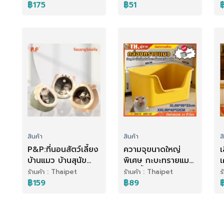
แมว แมวโต ถึงแมว
กากถั่วเหลือง
ส
฿175
฿51
อายุ 7+ ขึ้นไป
ธรรมชาติทรายแมว
4
ทรายแมว ทรายแมว
ส่งฟรี Cat Litter
สินค้า
สินค้า
ส
P&P:ที่นอนสัตว์เลี้ยง
ความจุขนาดใหญ่
เ
บ้านแมว บ้านสุนัข
พิเศษ กะบะทรายแมว
เ
S/M/L นุ่ม สบาย
ห้องน้ำแมวใหญ่
ไ
ร้านค้า : Thaipet
ร้านค้า : Thaipet
ร
ที่นอนสัตว์เลี้ยง
ห้องน้ำแมว กระบะ
พ
฿159
฿89
ที่นอนแมว ด้านล่างมี
ทรายแมว ของใช้แมว
กันลื่น
รุ่นขอบสูงมีตะแกรง
ดักทราย