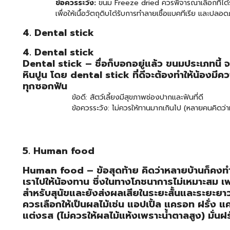
ข้อควรระวัง:
ขนม Freeze dried ควรพิจารณาเลือกที่ได้
เพื่อให้เนื้อวัตถุดิบได้รับการทำลายเชื้อแบคทีเรีย และปลอดภ
4. Dental stick
4. Dental stick
Dental stick – ชื่อก็บอกอยู่แล้ว ขนมประเภทนี้
หินปูน โดย dental stick ที่ดีจะต้องทำให้น้องมีควา
ทุกซอกฟัน
ข้อดี: สัตว์เลี้ยงมีสุขภาพช่องปากและฟันที่ดี
ข้อควรระวัง: ไม่ควรให้ทานมากเกินไป (หลายคนคิดว่าม
5. Human food
Human food – ข้อสุดท้าย คิดว่าหลายบ้านก็คงทำแ
เราไปให้น้องทาน ซึ่งในทางโภชนาการไม่เหมาะสม เพร
สำหรับสุนัขและยังส่งผลเสียในระยะสั้นและระยะยา
ควรเลือกให้เป็นผลไม้เช่น แอปเปิ้ล แครอท ฝรั่ง แคน
แต่งรส (ไม่ควรให้ผลไม้แห้งเพราะน้ำตาลสูง) มั่นฝ