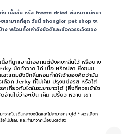
่ง เนื้อชิ้น หรือ freeze dried พ่อหมาแม่หมา
องเรามากที่สุด วันนี้ ธhonglor pet shop จะ
้าง พร้อมทั้งเล่าถึงข้อดีและข้อควรระวังของ
นื้อที่ถูกเอาน้ำออกแต่ยังคงกลิ่นไว้ หรือบาง
Jerky มักทำจาก ไก่ เนื้อ หรือปลา ซึ่งขนม
่ายและแถมยังมีกลิ่นหอมทำให้เจ้าของคิดว่ามัน
ลือก Jerky ที่ไม่เค็ม ปรุงแต่งรส หรือใส่
คเกี่ยวกับไตในระยายาวได้ (สิ่งที่ควรเข้าใจ
ดจ้านไม่ว่าจะเป็น เค็ม เปรี้ยว หวาน เขา
ทำมาจากโปรตีนหลายชนิดและไม่สามารถระบุได้ * ควรเลือก
งหรือไม่มีเลย และทำมาจากเนื้อชนิดเดียว