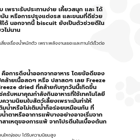
อบ เพราะรับประทานง่าย เคี้ยวสนุก และ ได้
มัน หรือการปรุงแต่งรส และขนมที่ดีช่วย
้ นอกจากนี้ biscuit ยังเป็นตัวช่วยดีใน
ยวไม่นาน
ี่ยงเรื่องน้ำหนักตัว เพราะพลังงานเยอะและทานได้เร็วต่อ
ky คือการดึงน้ำออกจากอาหาร โดยข้อดีของ
งรูปคล้ายเนื้อสดๆ หรือ ปลาสดๆ เลย Freeze
eze dried ที่คล้ายกับทุกวันนี้เกิดขึ้น
่ครับหมาคุณกำลังกินอาหารที่ใช้เทคโนโลยี
บความนิยมใบสัตว์เลี้ยงเพราะมันทำให้
้ำหรือไม่เติมน้ำก็อร่อยเหมือนกัน ที่
าบน้ำตาหรืออาการแพ้บางอย่างอาจเริ่มจาก
หาสาเหตุของการแพ้ จากโปรตีนในเบื้องต้นก
วนใหญ่ชอบ ได้รับความนิยมสูง