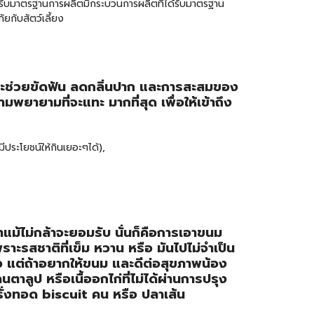
รับมาตรฐานการผลิตมีกระบวนการผลิตที่ได้รับมาตรฐาน
ัยกับสัตว์เลี้ยง
 จะช่วยขัดฟัน ลดกลิ่นปาก และการสะสมของ
มพยายามที่จะแทะ มากที่สุด เพื่อให้เข้าถึง
ีประโยชน์ให้กินเยอะๆได้),
ม้ไม่กล้าจะยอมรับ นั่นก็คือการเอาขนม
าะรสชาติที่เข็ม หวาน หรือ มันไปไม่จำเป็น
ว แต่ถ้าอยากให้ขนม และดีต่อสุขภาพน้อง
ตาลูป หรือเนื้ออกไก่ที่ไม่ได้ผ่านการปรุง
รั่งทอด biscuit คน หรือ ปลาเส้น