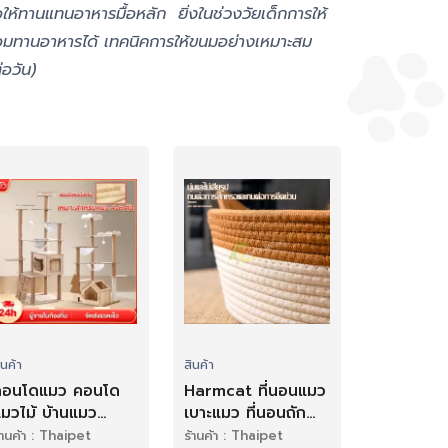
ห้ทานแทนอาหารมื้อหลัก ยิ่งในช่วงวัยเด็กการให้
่ยอมทานอาหารได้ เทคนิคการให้ขนมอย่างเหมาะสม
อวัน)
ินค้า
สินค้า
คอนโดแมว คอนโด
Harmcat ที่นอนแมว
มวไม้ บ้านแมว
เบาะแมว ที่นอนถัก
200CM เหมาะ
เบาะนิ่ม ระบายอากาศ
้านค้า : Thaipet
ร้านค้า : Thaipet