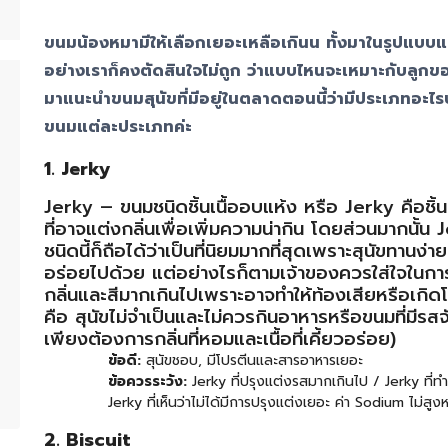
ขนมน้องหมามีให้เลือกเยอะเหลือเกินน ทั้งมาในรูปแบบแท
อย่างเราก็คงตัดสินใจไม่ถูก ว่าแบบไหนจะเหมาะกับลูกข
มาแนะนำขนมสุนัขที่มีอยู่ในตลาดตอนนี้ว่ามีประเภทอะไรบ
ขนมแต่ละประเภทค่ะ
1. Jerky
Jerky – ขนมชนิดชิ้นเนื้ออบแห้ง หรือ Jerky คือชิ้นเ
ที่อาจแต่งกลิ่นเพื่อเพิ่มความน่ากิน โดยส่วนมากนั้น 
ชนิดนี้ก็ถือได้ว่าเป็นที่นิยมมากที่สุดเพราะสุนัขทานง
อร่อยไปด้วย แต่อย่างไรก็ตามเจ้าของควรใส่ใจในการเ
กลิ่นและสีมากเกินไปเพราะอาจทำให้ท้องเสียหรือเกิดโร
คือ สุนัขไม่จำเป็นและไม่ควรกินอาหารหรือขนมที่มีรสจั
เพียงต้องการกลิ่นที่หอมและเนื้อที่เคี้ยวอร่อย)
ข้อดี:
สุนัขชอบ, มีโปรตีนและสารอาหารเยอะ
ข้อควรระวัง:
Jerky ที่ปรุงแต่งรสมากเกินไป / Jerky ที่
Jerky ที่เห็นว่าไม่ได้มีการปรุงแต่งเยอะ ค่า Sodium ไม่สู
2. Biscuit