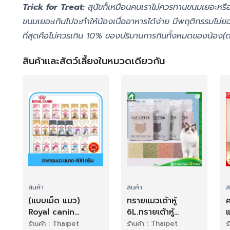
Trick for Treat:
สุนัขก็เหมือนคนเราไม่ควรทานขนมเยอะหรือใ
ขนมเยอะเกินไปจะทำให้น้องเบื่ออาหารได้ง่าย มีพฤติกรรมไม
ที่สุดคือไม่ควรเกิน 10% ของปริมานการกินทั้งหมดของน้อง(ต่
สินค้าและสัตว์เลี้ยงในหมวดเดียวกัน
สินค้า
สินค้า
ส
(แบบเม็ด แมว)
ทรายแมวเต้าหู้
Royal canin
6L.ทรายเต้าหู้
แ
(400g) แม่แมว ลูก
NO.KT03 ผลิตจาก
ร้านค้า : Thaipet
ร้านค้า : Thaipet
ร