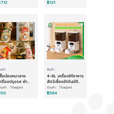
ำหรับเลี้ยงน้องแมว
ดี ให้ความอบอุ่น สําห
฿712
฿121
-6ตัว เสาลับเล็บ
รับสัตว์เลี้ยงแมว
ขนาดใหญ่ สูง170CM
ตะกร้าผ้าฝ้ายถัก
ินค้า
สินค้า
สื้อน้องหมาลาย
4-6L เครื่องให้อาหาร
ครื่องปรุงรส ผ้า
สัตว์เลี้ยงอัตโนมัติ
มโครสีสันสดใส
รองรับWiFi & APP
้านค้า : Thaipet
ร้านค้า : Thaipet
ร้อมส่ง
เครื่องให้อาหาร
฿50
฿584
เครื่องให้อาหารแมว
อัตโนมัติ สําหรับสัตว์
เลี้ยง