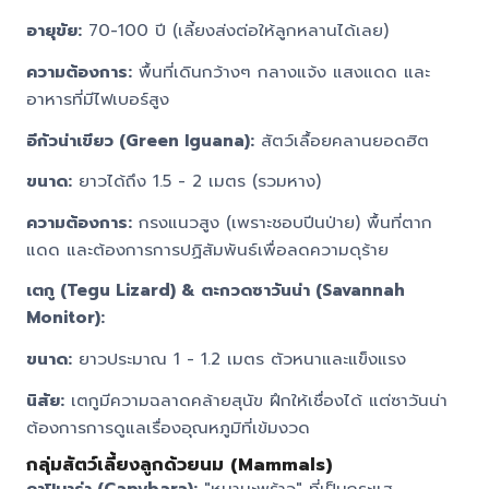
อายุขัย:
70-100 ปี (เลี้ยงส่งต่อให้ลูกหลานได้เลย)
ความต้องการ:
พื้นที่เดินกว้างๆ กลางแจ้ง แสงแดด และ
อาหารที่มีไฟเบอร์สูง
อีกัวน่าเขียว (Green Iguana):
สัตว์เลื้อยคลานยอดฮิต
ขนาด:
ยาวได้ถึง 1.5 - 2 เมตร (รวมหาง)
ความต้องการ:
กรงแนวสูง (เพราะชอบปีนป่าย) พื้นที่ตาก
แดด และต้องการการปฏิสัมพันธ์เพื่อลดความดุร้าย
เตกู (Tegu Lizard) & ตะกวดซาวันน่า (Savannah
Monitor):
ขนาด:
ยาวประมาณ 1 - 1.2 เมตร ตัวหนาและแข็งแรง
นิสัย:
เตกูมีความฉลาดคล้ายสุนัข ฝึกให้เชื่องได้ แต่ซาวันน่า
ต้องการการดูแลเรื่องอุณหภูมิที่เข้มงวด
กลุ่มสัตว์เลี้ยงลูกด้วยนม (Mammals)
คาปิบาร่า (Capybara):
"หมามะพร้าว" ที่เป็นกระแส