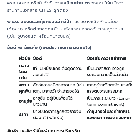
ครอบครอง หรือใบกำกับการเคลื่อนย้าย ตรวจสอบให้แน่ใจว่า
ร้านค้ามีเอกสาร CITES ถูกต้อง
พ.ร.บ. สงวนและคุ้มครองสัตว์ป่า:
สัตว์บางชนิดห้ามเลี้ยง
เด็ดขาด หรือต้องจดทะเบียนแจ้งครอบครองกับกรมอุทยานฯ
(เช่น งูบางชนิด หรือนกบางชนิด)
ข้อดี vs ข้อเสีย (เพื่อประกอบการตัดสินใจ)
หัวข้อ
ข้อดี
ข้อเสีย/ความท้าทาย
ความ
เท่ ไม่เหมือนใคร ดึงดูดความ
เป็นเป้าสายตา อาจถูก
โดด
สนใจได้ดี
รบกวนความเป็นส่วนตัว
เด่น
ความ
สัตว์หลายชนิดฉลาดมาก (เช่น
หากดุร้ายหรือตกใจ แรงกั
ผูกพัน
เตกู, มาคอว์) จำเจ้าของได้
แรงตบจะรุนแรงมาก
อายุยืน อยู่เป็นเพื่อนได้
เป็นภาระระยะยาว (Long-
อายุขัย
ยาวนาน
term commitment)
บางชนิดราคาลูกสัตว์อาจจับ
ค่าอุปกรณ์และค่าอาหาร
ราคา
ต้องได้ (หลักพัน)
แพงกว่าค่าตัวสัตว์มหาศ
สินค้าและสัตว์เลี้ยงในหมวดเดียวกัน