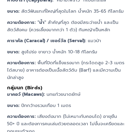
ขนาด:
สัตว์ฟันแทะที่ใหญ่ที่สุดในโลก น้ำหนัก 35-65 กิโลกรัม
ความต้องการ:
"น้ำ"
สำคัญที่สุด ต้องมีสระว่ายน้ำ และเป็น
สัตว์สังคม (ควรเลี้ยงมากกว่า 1 ตัว) กินหญ้าเป็นหลัก
คาราคัล (Caracal) / เซอร์วัล (Serval):
แมวป่า
ขนาด:
สูงโปร่ง ขายาว น้ำหนัก 10-18 กิโลกรัม
ความต้องการ:
พื้นที่ปิดที่แข็งแรงมาก (กระโดดสูง 2-3 เมตร
ได้สบาย) อาหารต้องเป็นเนื้อสัตว์ดิบ (Barf) และมีความเป็น
นักล่าสูง
กลุ่มนก (Birds)
มาคอว์ (Macaws):
นกแก้วขนาดยักษ์
ขนาด:
ปีกกว้างรวมเกือบ 1 เมตร
ความต้องการ:
เสียงดังมาก (ไม่เหมาะกับคอนโด) อายุยืน
50+ ปี และต้องการคนเล่นด้วยตลอดเวลา ไม่งั้นจะเครียดและ
ถอนขนตัวเอง