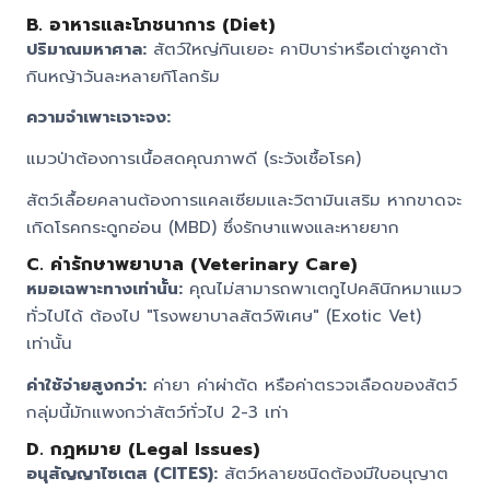
B. อาหารและโภชนาการ (Diet)
ปริมาณมหาศาล:
สัตว์ใหญ่กินเยอะ คาปิบาร่าหรือเต่าซูคาต้า
กินหญ้าวันละหลายกิโลกรัม
ความจำเพาะเจาะจง:
แมวป่าต้องการเนื้อสดคุณภาพดี (ระวังเชื้อโรค)
สัตว์เลื้อยคลานต้องการแคลเซียมและวิตามินเสริม หากขาดจะ
เกิดโรคกระดูกอ่อน (MBD) ซึ่งรักษาแพงและหายยาก
C. ค่ารักษาพยาบาล (Veterinary Care)
หมอเฉพาะทางเท่านั้น:
คุณไม่สามารถพาเตกูไปคลินิกหมาแมว
ทั่วไปได้ ต้องไป "โรงพยาบาลสัตว์พิเศษ" (Exotic Vet)
เท่านั้น
ค่าใช้จ่ายสูงกว่า:
ค่ายา ค่าผ่าตัด หรือค่าตรวจเลือดของสัตว์
กลุ่มนี้มักแพงกว่าสัตว์ทั่วไป 2-3 เท่า
D. กฎหมาย (Legal Issues)
อนุสัญญาไซเตส (CITES):
สัตว์หลายชนิดต้องมีใบอนุญาต