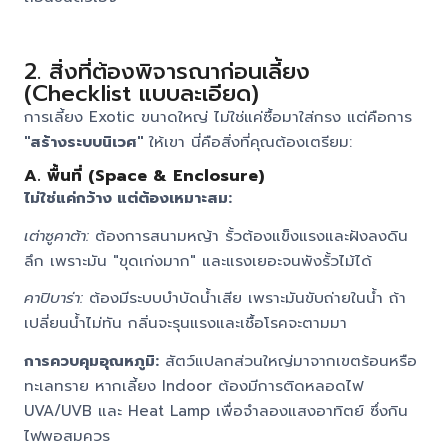
2. สิ่งที่ต้องพิจารณาก่อนเลี้ยง
(Checklist แบบละเอียด)
การเลี้ยง Exotic ขนาดใหญ่ ไม่ใช่แค่ซื้อมาใส่กรง แต่คือการ
"สร้างระบบนิเวศ"
ให้เขา นี่คือสิ่งที่คุณต้องเตรียม:
A. พื้นที่ (Space & Enclosure)
ไม่ใช่แค่กว้าง แต่ต้องเหมาะสม:
เต่าซูคาต้า:
ต้องการสนามหญ้า รั้วต้องแข็งแรงและฝังลงดิน
ลึก เพราะมัน "ขุดเก่งมาก" และแรงเยอะจนพังรั้วไม้ได้
คาปิบาร่า:
ต้องมีระบบบำบัดน้ำเสีย เพราะมันขับถ่ายในน้ำ ถ้า
เปลี่ยนน้ำไม่ทัน กลิ่นจะรุนแรงและเชื้อโรคจะตามมา
การควบคุมอุณหภูมิ:
สัตว์แปลกส่วนใหญ่มาจากเขตร้อนหรือ
ทะเลทราย หากเลี้ยง Indoor ต้องมีการติดหลอดไฟ
UVA/UVB และ Heat Lamp เพื่อจำลองแสงอาทิตย์ ซึ่งกิน
ไฟพอสมควร