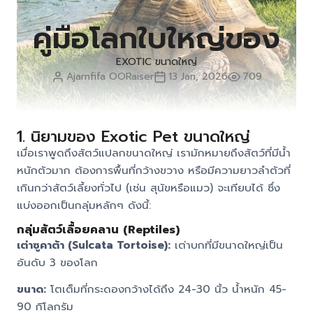
คู่มือโลกใบใหญ่ของ
EXOTIC ขนาดใหญ่
Ajarnfifa OORaiser
13 Jan, 2026
709
1. นิยามของ Exotic Pet ขนาดใหญ่
เมื่อเราพูดถึงสัตว์แปลกขนาดใหญ่ เรามักหมายถึงสัตว์ที่มีน้ำ
หนักตัวมาก ต้องการพื้นที่กว้างขวาง หรือมีความยาวลำตัวที่
เกินกว่าสัตว์เลี้ยงทั่วไป (เช่น สุนัขหรือแมว) จะเทียบได้ ซึ่ง
แบ่งออกเป็นกลุ่มหลักๆ ดังนี้:
กลุ่มสัตว์เลื้อยคลาน (Reptiles)
เต่าซูคาต้า (Sulcata Tortoise):
เต่าบกที่มีขนาดใหญ่เป็น
อันดับ 3 ของโลก
ขนาด:
โตเต็มที่กระดองกว้างได้ถึง 24-30 นิ้ว น้ำหนัก 45-
90 กิโลกรัม