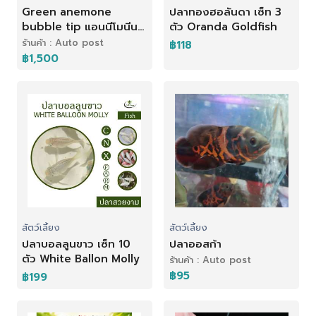
Green anemone
ปลาทองฮอลันดา เซ็ท 3
bubble tip แอนนีโมนีนม
ตัว Oranda Goldfish
เขียวตัวเล็ก บ้านปลา
ร้านค้า : Auto post
฿118
การ์ตูน
฿1,500
สัตว์เลี้ยง
สัตว์เลี้ยง
ปลาบอลลูนขาว เซ็ท 10
ปลาออสก้า
ตัว White Ballon Molly
ร้านค้า : Auto post
฿95
฿199