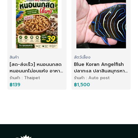
สินค้า
สัตว์เลี้ยง
[สด-ส่งเร็ว] หนอนนกสด
Blue Koran Angelfish
หนอนนกไม่อบแห้ง อาหาร
ปลาทะเล ปลาสินสมุทรหาง
สัตว์เลี้ยง นก ปลา กิ้งก่า
เส้น
ร้านค้า : Thaipet
ร้านค้า : Auto post
เม่นแคระ
฿139
฿1,500