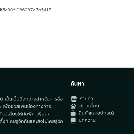
51f5c30f1086237a7b54f7
t
ค้นหา
ร้านค้า
์ เป็นเว็บสื่อกลางสำหรับการซื้อ
สัตว์เลี้ยง
ด เพื่อช่วยเพิ่มช่องทางการ
สินค้าและอุปกรณ์
ตว์เลี้ยงให้กับพี่ๆ เพื่อนๆ
บทความ
ั้งที่เคยรู้จักกันและยังไม่เคยรู้จัก