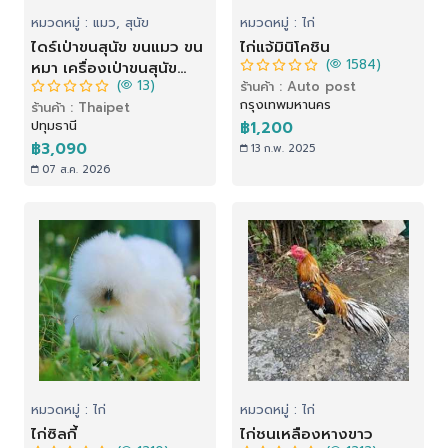
หมวดหมู่ : แมว, สุนัข
หมวดหมู่ : ไก่
ไดร์เป่าขนสุนัข ขนแมว ขน
ไก่แจ้มินิโคชิน
(
1584)
หมา เครื่องเป่าขนสุนัข
(
13)
ร้านค้า : Auto post
สัตว์เลี้ยง เสียงเงียบกว่า
กรุงเทพมหานคร
ร้านค้า : Thaipet
ไดร์คน รุ่น MN-636
ปทุมธานี
฿1,200
|Haftigt
฿3,090
13 ก.พ. 2025
07 ส.ค. 2026
หมวดหมู่ : ไก่
หมวดหมู่ : ไก่
ไก่ซิลกี้
ไก่ชนเหลืองหางขาว