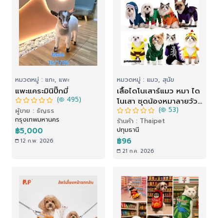
หมวดหมู่ : แกะ, แพะ
หมวดหมู่ : แมว, สุนัข
แพะแคระมินิปิ๊กมี่
เสื้อไดโนเสาร์แมว หมา ได
(
495)
โนเสา ชุดน้องหมาลายวัว
(
53)
ผู้ขาย : ธัญธร
ชุดสุนัขตลก ชุดคอสเพลย์
กรุงเทพมหานคร
ร้านค้า : Thaipet
แมว เสื้อสัตว์เสือหมา
ปทุมธานี
฿5,000
฿96
12 ก.พ. 2026
21 ก.ค. 2026