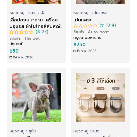
หมวดหมู่ : แมว, สุนัข
หมวดหมู่ : เม่นแคระ
เสื้อน้องหมาลาย เครื่อง
เม่นเเคระ
(
1014)
ปรุงรส ผ้าไมโครสีสันสดใส
(
23)
ร้านค้า : Auto post
พร้อมส่ง
กรุงเทพมหานคร
ร้านค้า : Thaipet
ปทุมธานี
฿250
฿50
13 ก.พ. 2025
04 ส.ค. 2026
หมวดหมู่ : สุนัข
หมวดหมู่ : แมว