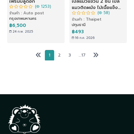
เฟรนบลูด๊อก
เปลแมวแขวน 2 ชั้น เปล
(
1253)
แมวติดผนัง ไม้เนื้อแข็ง
(
58)
ร้านค้า : Auto post
ถอดประกอบได้ เตียงแมว
กรุงเทพมหานคร
ร้านค้า : Thaipet
แขวน ผ้าระบายอากาศ ติด
ปทุมธานี
฿6,500
ตั้งง่าย รับน้ำหนัก 28 กก.
฿493
24 ก.พ. 2025
16 ก.ค. 2026
1
2
3
...17