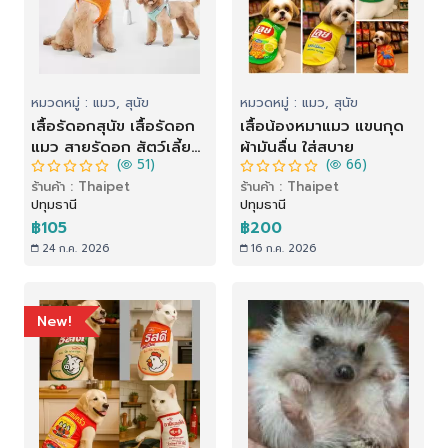
หมวดหมู่ : แมว, สุนัข
หมวดหมู่ : แมว, สุนัข
เสื้อรัดอกสุนัข เสื้อรัดอก
เสื้อน้องหมาแมว แขนกุด
แมว สายรัดอก สัตว์เลี้ยง
ผ้ามันลื่น ใส่สบาย
(
51)
(
66)
พร้อมสายจูง สะท้อนแสง
ร้านค้า : Thaipet
ร้านค้า : Thaipet
สวมใส่ง่าย มีหลายสี
ปทุมธานี
ปทุมธานี
พร้อมส่ง
฿105
฿200
24 ก.ค. 2026
16 ก.ค. 2026
New!