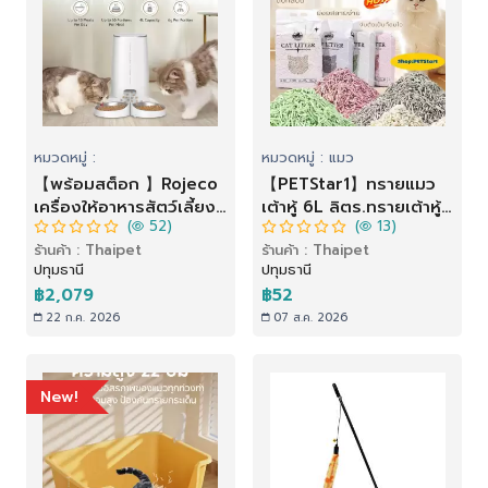
หมวดหมู่ :
หมวดหมู่ : แมว
【พร้อมสต็อก 】Rojeco
【PETStar1】ทรายแมว
เครื่องให้อาหารสัตว์เลี้ยง
เต้าหู้ 6L ลิตร.ทรายเต้าหู้
(
52)
(
13)
อัตโนมัติ WiFi พร้อมรีโมต
ผลิตจากกากถั่วเหลือง
ร้านค้า : Thaipet
ร้านค้า : Thaipet
คอนโทรล 4 ลิตร สําหรับ
ธรรมชาติทราย ละบาย
ปทุมธานี
ปทุมธานี
สัตว์เลี้ยง สุนัข แมว
กลิ่นได้ดี มีให้เลือก7กลิ่น
฿2,079
฿52
22 ก.ค. 2026
07 ส.ค. 2026
New!