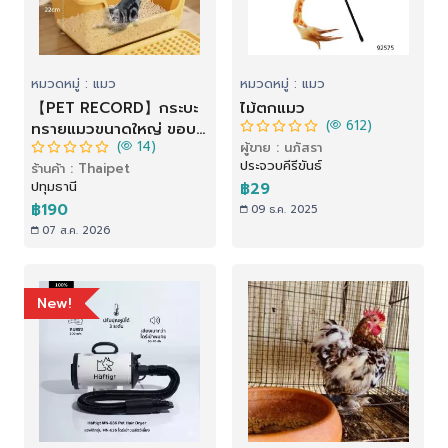
หมวดหมู่ : แมว
หมวดหมู่ : แมว
【PET RECORD】กระบะ
ไม้ตกแมว
(
612)
ทรายแมวขนาดใหญ่ ขอบ
(
14)
ผู้ขาย : นภัสรา
สูง ป้องกันทรายกระเด็น
ประจวบคีรีขันธ์
ร้านค้า : Thaipet
ห้องน้ำแมวฝาปิดถอดล้าง
ปทุมธานี
฿29
ง่าย แข็งแรง ทนทาน
฿190
09 ธ.ค. 2025
07 ส.ค. 2026
New!